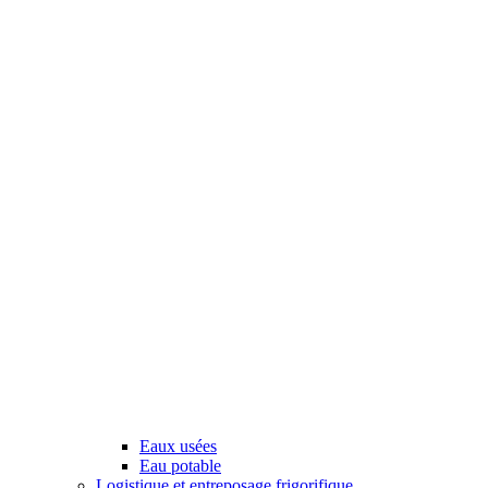
Eaux usées
Eau potable
Logistique et entreposage frigorifique