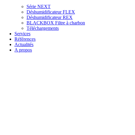
Série NEXT
Déshumidificateur FLEX
Déshumidificateur REX
BLACKBOX Filtre à charbon
Téléchargements
Services
Références
Actualités
A propos