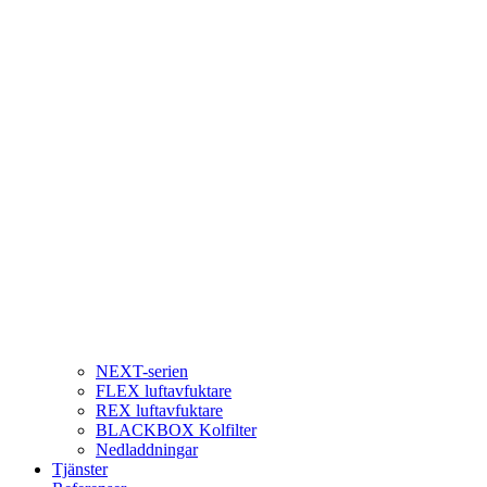
NEXT-serien
FLEX luftavfuktare
REX luftavfuktare
BLACKBOX Kolfilter
Nedladdningar
Tjänster