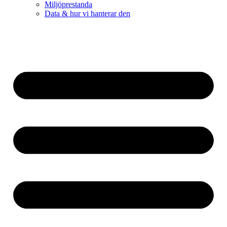
Miljöprestanda
Data & hur vi hanterar den