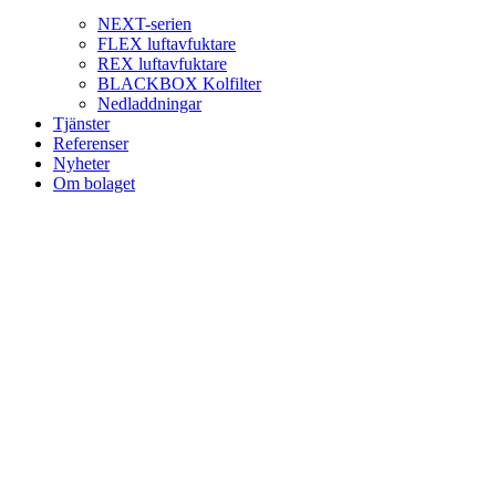
NEXT-serien
FLEX luftavfuktare
REX luftavfuktare
BLACKBOX Kolfilter
Nedladdningar
Tjänster
Referenser
Nyheter
Om bolaget