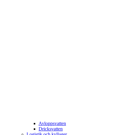
Avloppsvatten
Dricksvatten
Logistik och kyllager