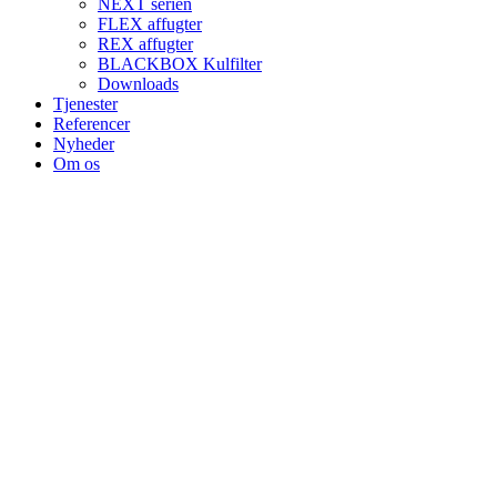
NEXT serien
FLEX affugter
REX affugter
BLACKBOX Kulfilter
Downloads
Tjenester
Referencer
Nyheder
Om os