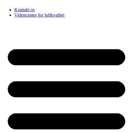
Spring
Kontakt os
til
Videncenter for luftkvalitet
indhold