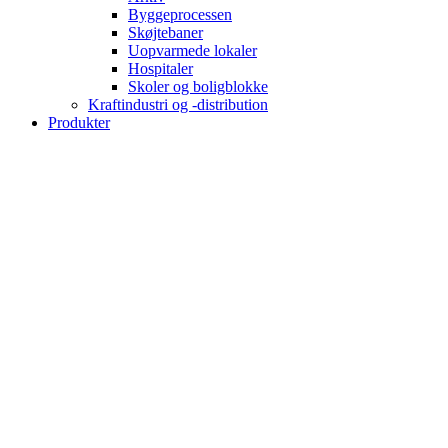
Byggeprocessen
Skøjtebaner
Uopvarmede lokaler
Hospitaler
Skoler og boligblokke
Kraftindustri og -distribution
Produkter