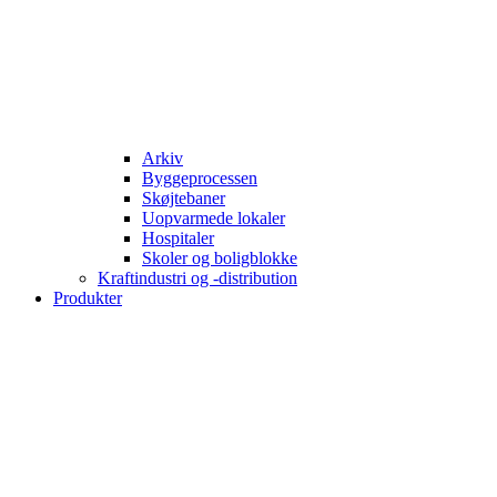
Arkiv
Byggeprocessen
Skøjtebaner
Uopvarmede lokaler
Hospitaler
Skoler og boligblokke
Kraftindustri og -distribution
Produkter