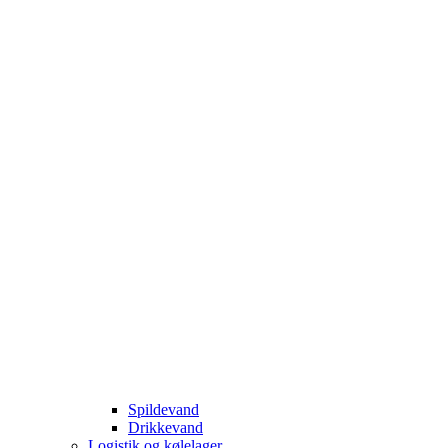
Spildevand
Drikkevand
Logistik og kølelager