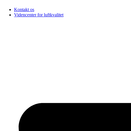
Spring
Kontakt os
til
Videncenter for luftkvalitet
indhold