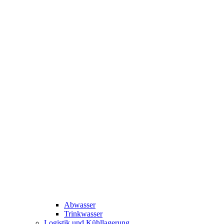
Abwasser
Trinkwasser
Logistik und Kühllagerung