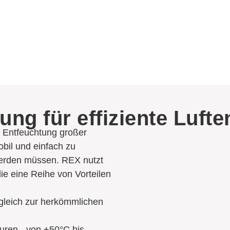
sung für effiziente Luft
te Entfeuchtung großer
bil und einfach zu
 werden müssen. REX nutzt
die eine Reihe von Vorteilen
gleich zur herkömmlichen
uren - von +50°C bis