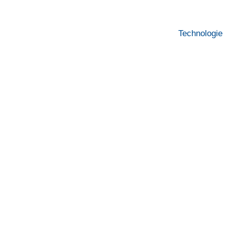
Technologie
REX-Luftentfeuchte
Funktioniert bei allen Temperaturen
Intelligent, leistungsstark und integ