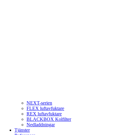
NEXT-serien
FLEX luftavfuktare
REX luftavfuktare
BLACKBOX Kolfilter
Nedladdningar
Tjänster