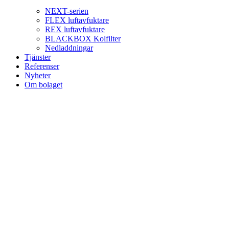
NEXT-serien
FLEX luftavfuktare
REX luftavfuktare
BLACKBOX Kolfilter
Nedladdningar
Tjänster
Referenser
Nyheter
Om bolaget