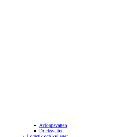
Avloppsvatten
Dricksvatten
Logistik och kyllager