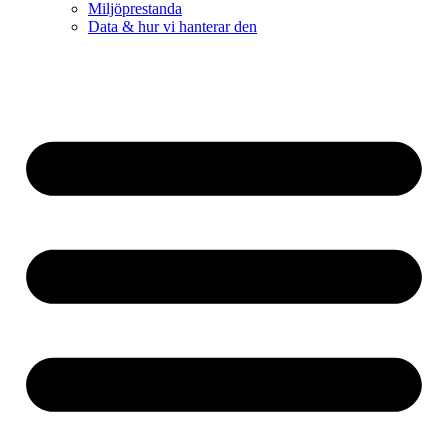
Miljöprestanda
Data & hur vi hanterar den