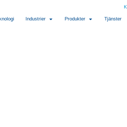
K
knologi
Industrier
Produkter
Tjänster
Referenser
a projekt och samarbeten.