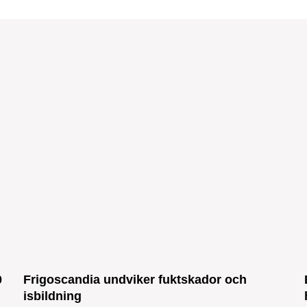
0
Frigoscandia undviker fuktskador och
isbildning