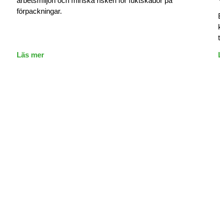
arbetsmiljön och minska risken för fuktskador på
förpackningar.
Läs mer