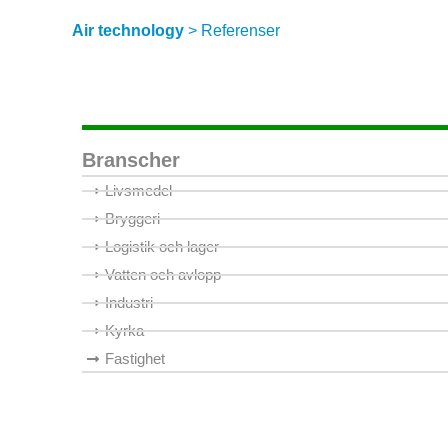
Air technology
>
Referenser
Branscher
Livsmedel
Bryggeri
Logistik och lager
Vatten och avlopp
Industri
Kyrka
Fastighet