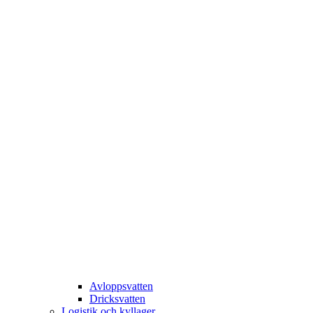
Avloppsvatten
Dricksvatten
Logistik och kyllager