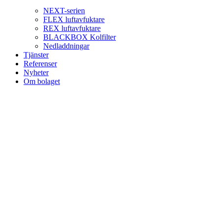
NEXT-serien
FLEX luftavfuktare
REX luftavfuktare
BLACKBOX Kolfilter
Nedladdningar
Tjänster
Referenser
Nyheter
Om bolaget