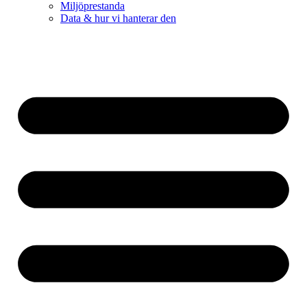
Miljöprestanda
Data & hur vi hanterar den