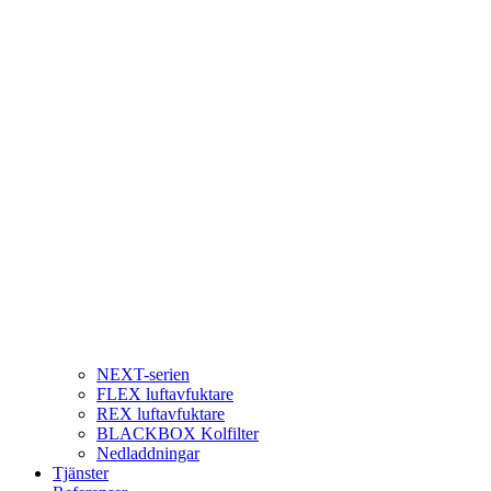
NEXT-serien
FLEX luftavfuktare
REX luftavfuktare
BLACKBOX Kolfilter
Nedladdningar
Tjänster