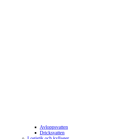
Avloppsvatten
Dricksvatten
Logistik och kyllager