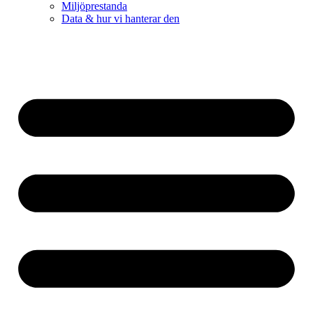
Miljöprestanda
Data & hur vi hanterar den