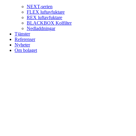
NEXT-serien
FLEX luftavfuktare
REX luftavfuktare
BLACKBOX Kolfilter
Nedladdningar
Tjänster
Referenser
Nyheter
Om bolaget