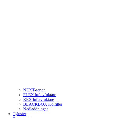
NEXT-serien
FLEX luftavfuktare
REX luftavfuktare
BLACKBOX Kolfilter
Nedladdningar
Tjänster