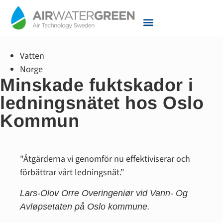
Tjänster och Support
Vatten
Norge
Minskade fuktskador i
ledningsnätet hos Oslo
Kommun
"Åtgärderna vi genomför nu effektiviserar och
förbättrar vårt ledningsnät."
Lars-Olov Orre Overingeniør vid Vann- Og
Avløpsetaten på Oslo kommune.