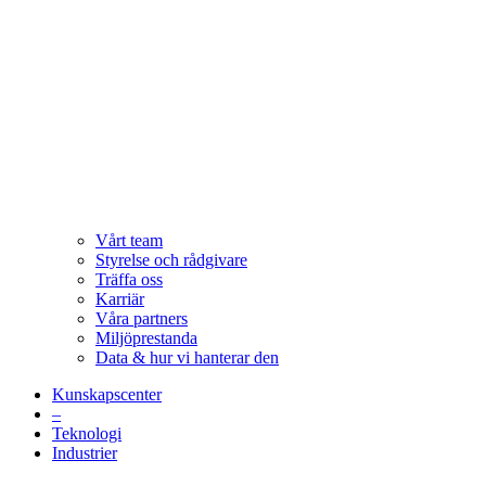
Vårt team
Styrelse och rådgivare
Träffa oss
Karriär
Våra partners
Miljöprestanda
Data & hur vi hanterar den
Kunskapscenter
–
Teknologi
Industrier