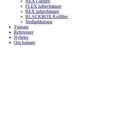
NEXT-serien
FLEX luftavfuktare
REX luftavfuktare
BLACKBOX Kolfilter
Nedladdningar
Tjänster
Referenser
Nyheter
Om bolaget