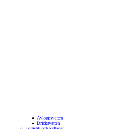
Avloppsvatten
Dricksvatten
Logistik och kyllager