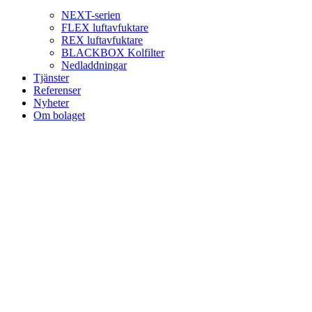
NEXT-serien
FLEX luftavfuktare
REX luftavfuktare
BLACKBOX Kolfilter
Nedladdningar
Tjänster
Referenser
Nyheter
Om bolaget