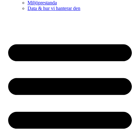
Miljöprestanda
Data & hur vi hanterar den