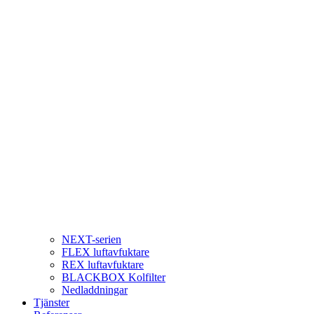
NEXT-serien
FLEX luftavfuktare
REX luftavfuktare
BLACKBOX Kolfilter
Nedladdningar
Tjänster