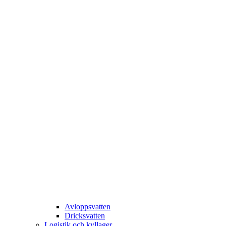
Avloppsvatten
Dricksvatten
Logistik och kyllager