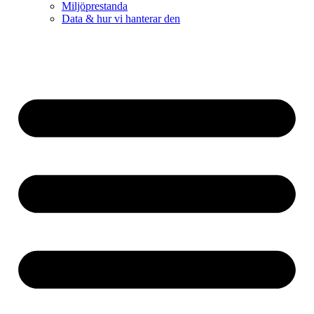
Miljöprestanda
Data & hur vi hanterar den