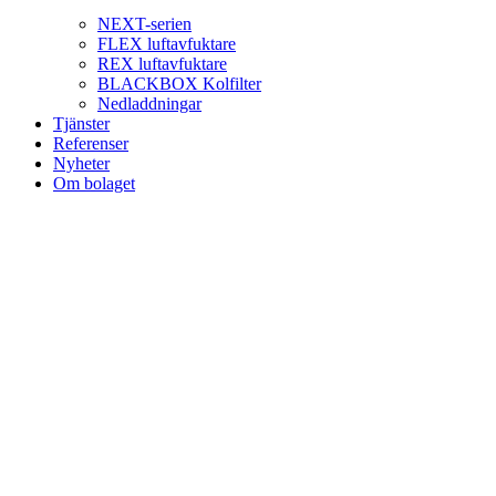
NEXT-serien
FLEX luftavfuktare
REX luftavfuktare
BLACKBOX Kolfilter
Nedladdningar
Tjänster
Referenser
Nyheter
Om bolaget