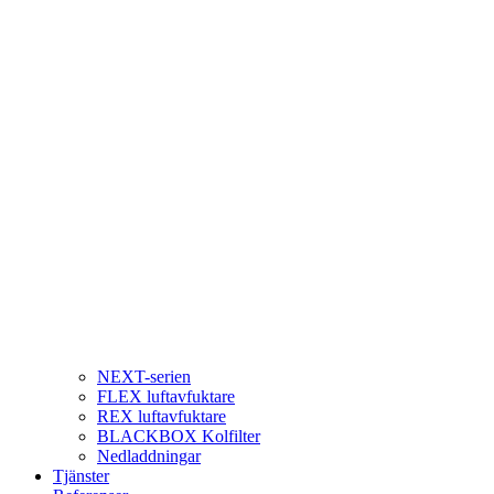
NEXT-serien
FLEX luftavfuktare
REX luftavfuktare
BLACKBOX Kolfilter
Nedladdningar
Tjänster