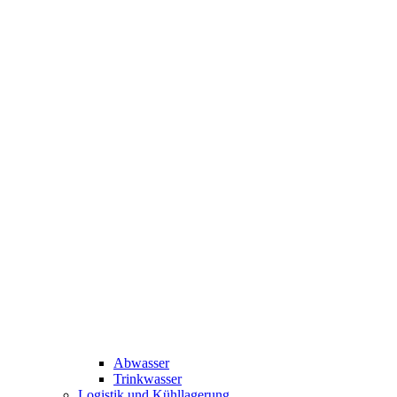
Abwasser
Trinkwasser
Logistik und Kühllagerung