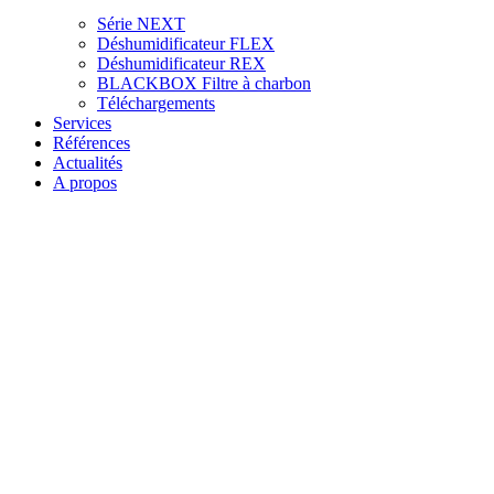
Série NEXT
Déshumidificateur FLEX
Déshumidificateur REX
BLACKBOX Filtre à charbon
Téléchargements
Services
Références
Actualités
A propos