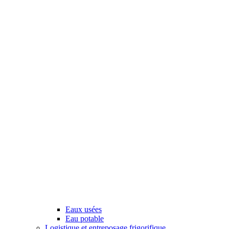
Eaux usées
Eau potable
Logistique et entreposage frigorifique