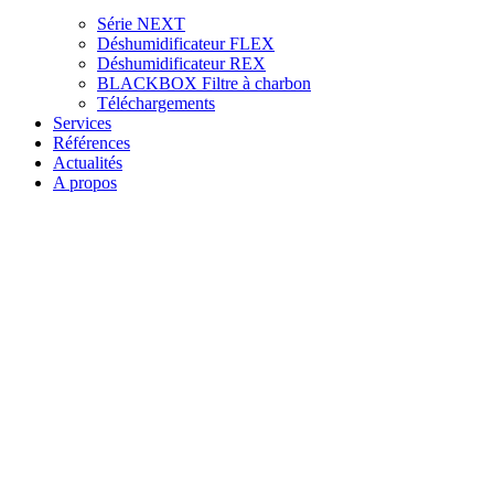
Série NEXT
Déshumidificateur FLEX
Déshumidificateur REX
BLACKBOX Filtre à charbon
Téléchargements
Services
Références
Actualités
A propos