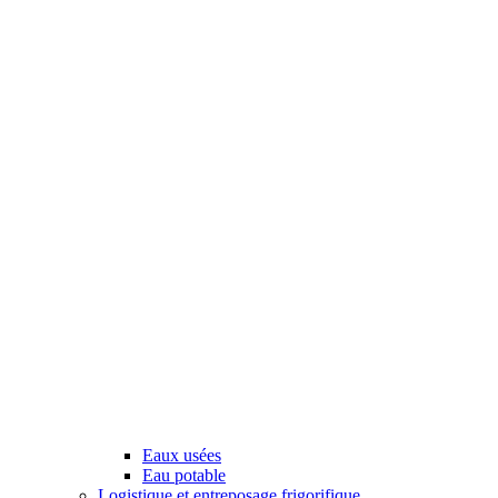
Eaux usées
Eau potable
Logistique et entreposage frigorifique