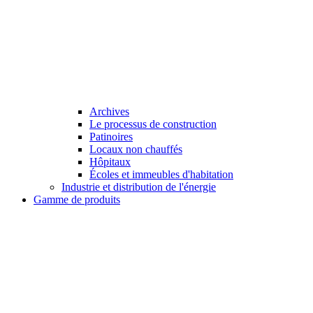
Archives
Le processus de construction
Patinoires
Locaux non chauffés
Hôpitaux
Écoles et immeubles d'habitation
Industrie et distribution de l'énergie
Gamme de produits