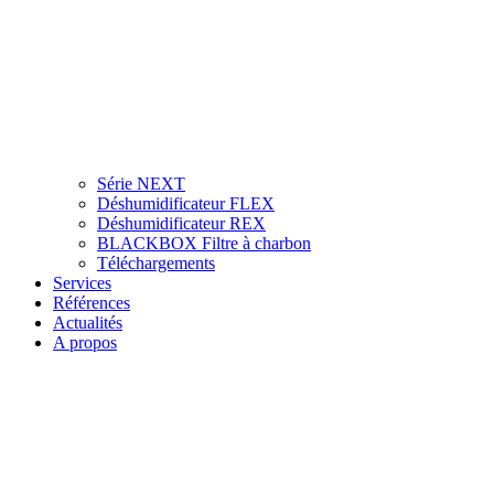
Série NEXT
Déshumidificateur FLEX
Déshumidificateur REX
BLACKBOX Filtre à charbon
Téléchargements
Services
Références
Actualités
A propos