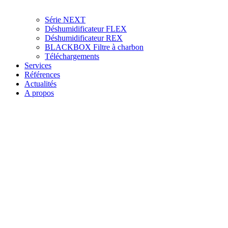
Série NEXT
Déshumidificateur FLEX
Déshumidificateur REX
BLACKBOX Filtre à charbon
Téléchargements
Services
Références
Actualités
A propos