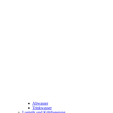
Abwasser
Trinkwasser
Logistik und Kühllagerung