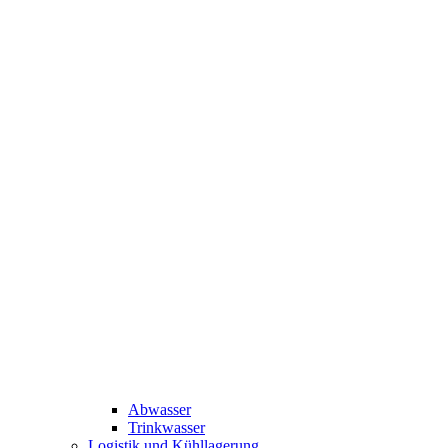
Abwasser
Trinkwasser
Logistik und Kühllagerung