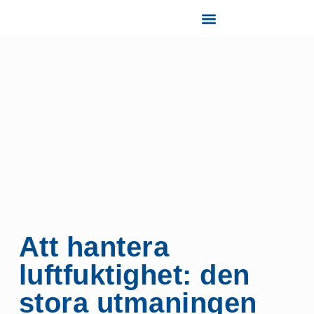
Tjänster och Support
Att hantera
luftfuktighet: den
stora utmaningen