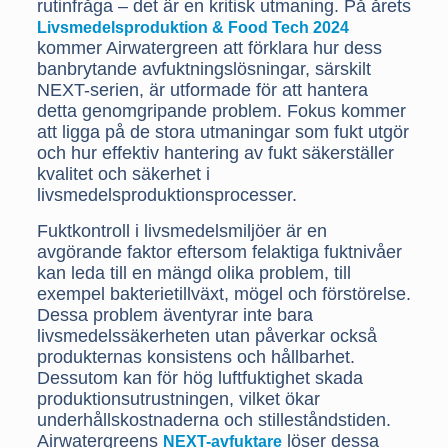
rutinfråga – det är en kritisk utmaning. På årets
Livsmedelsproduktion & Food Tech 2024
kommer Airwatergreen att förklara hur dess
banbrytande avfuktningslösningar, särskilt
NEXT-serien, är utformade för att hantera
detta genomgripande problem. Fokus kommer
att ligga på de stora utmaningar som fukt utgör
och hur effektiv hantering av fukt säkerställer
kvalitet och säkerhet i
livsmedelsproduktionsprocesser.
Fuktkontroll i livsmedelsmiljöer är en
avgörande faktor eftersom felaktiga fuktnivåer
kan leda till en mängd olika problem, till
exempel bakterietillväxt, mögel och förstörelse.
Dessa problem äventyrar inte bara
livsmedelssäkerheten utan påverkar också
produkternas konsistens och hållbarhet.
Dessutom kan för hög luftfuktighet skada
produktionsutrustningen, vilket ökar
underhållskostnaderna och stilleståndstiden.
Airwatergreens
löser dessa
NEXT-avfuktare