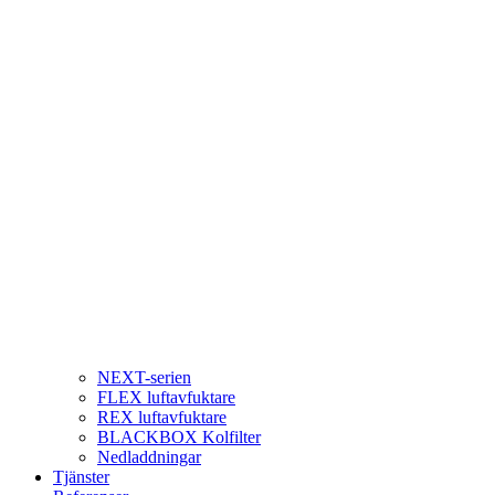
NEXT-serien
FLEX luftavfuktare
REX luftavfuktare
BLACKBOX Kolfilter
Nedladdningar
Tjänster