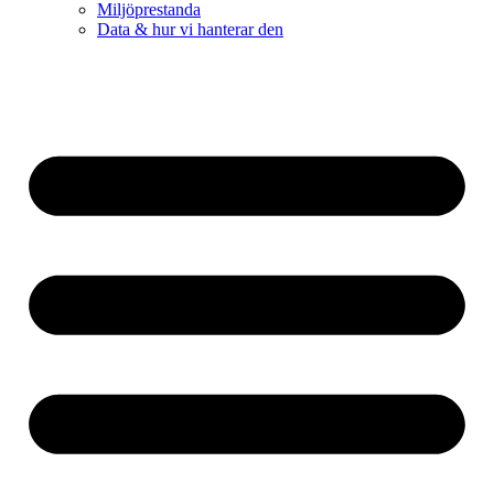
Miljöprestanda
Data & hur vi hanterar den