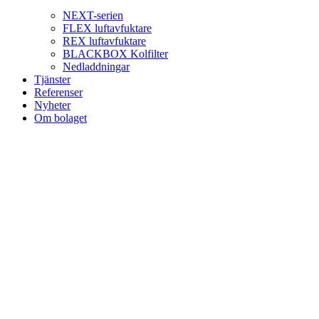
NEXT-serien
FLEX luftavfuktare
REX luftavfuktare
BLACKBOX Kolfilter
Nedladdningar
Tjänster
Referenser
Nyheter
Om bolaget