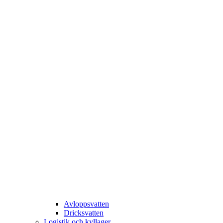
Avloppsvatten
Dricksvatten
Logistik och kyllager