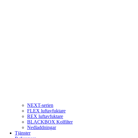
NEXT-serien
FLEX luftavfuktare
REX luftavfuktare
BLACKBOX Kolfilter
Nedladdningar
Tjänster