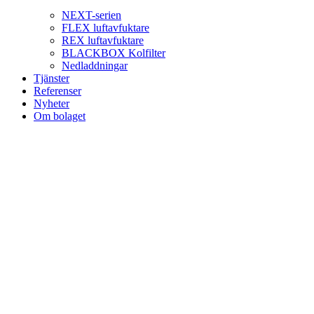
NEXT-serien
FLEX luftavfuktare
REX luftavfuktare
BLACKBOX Kolfilter
Nedladdningar
Tjänster
Referenser
Nyheter
Om bolaget