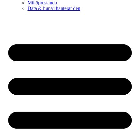
Miljöprestanda
Data & hur vi hanterar den