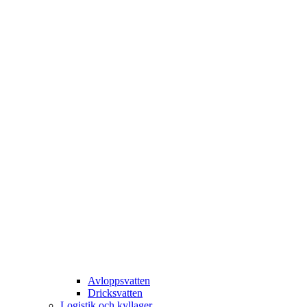
Avloppsvatten
Dricksvatten
Logistik och kyllager