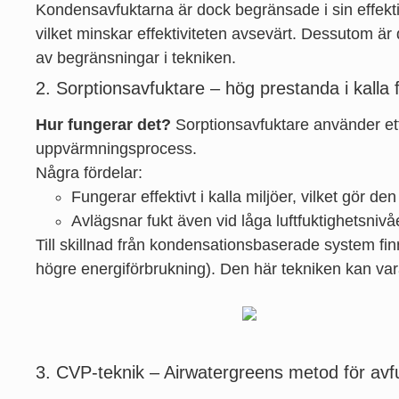
Kondensavfuktarna är dock begränsade i sin effektiv
vilket minskar effektiviteten avsevärt. Dessutom är d
av begränsningar i tekniken.
2. Sorptionsavfuktare – hög prestanda i kalla 
Hur fungerar det?
Sorptionsavfuktare använder ett
uppvärmningsprocess.
Några fördelar:
Fungerar effektivt i kalla miljöer, vilket gör den
Avlägsnar fukt även vid låga luftfuktighetsnivå
Till skillnad från kondensationsbaserade system finns
högre energiförbrukning). Den här tekniken kan vara 
3. CVP-teknik – Airwatergreens metod för avf