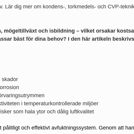
 Lär dig mer om kondens-, torkmedels- och CVP-teknik för
n, mögeltillväxt och isbildning – vilket orsakar kosts
ssar bäst för dina behov? I den här artikeln beskriv
e skador
orrosion
 förvaringsutrymmen
iviteten i temperaturkontrollerade miljöer
sker som hala ytor och dålig luftkvalitet
t pålitligt och effektivt avfuktningssystem. Genom att h