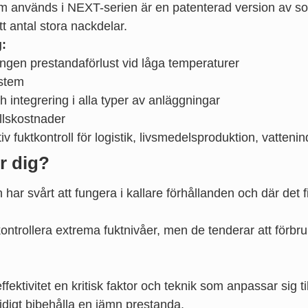
m används i NEXT-serien är en patenterad version av s
t antal stora nackdelar.
g:
 ingen prestandaförlust vid låga temperaturer
ystem
ch integrering i alla typer av anläggningar
lskostnader
tiv fuktkontroll för logistik, livsmedelsproduktion, vatten
ör dig?
 har svårt att fungera i kallare förhållanden och där det 
kontrollera extrema fuktnivåer, men de tenderar att förbru
fektivitet en kritisk faktor och teknik som anpassar sig t
digt bibehålla en jämn prestanda.