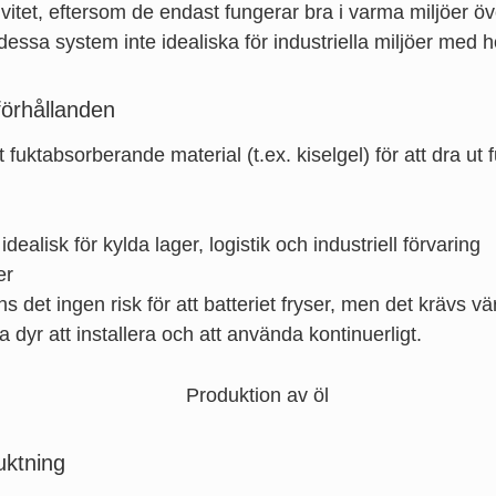
itet, eftersom de endast fungerar bra i varma miljöer öv
essa system inte idealiska för industriella miljöer med hö
förhållanden
 fuktabsorberande material (t.ex. kiselgel) för att dra u
 idealisk för kylda lager, logistik och industriell förvaring
er
 det ingen risk för att batteriet fryser, men det krävs vä
dyr att installera och att använda kontinuerligt.
uktning