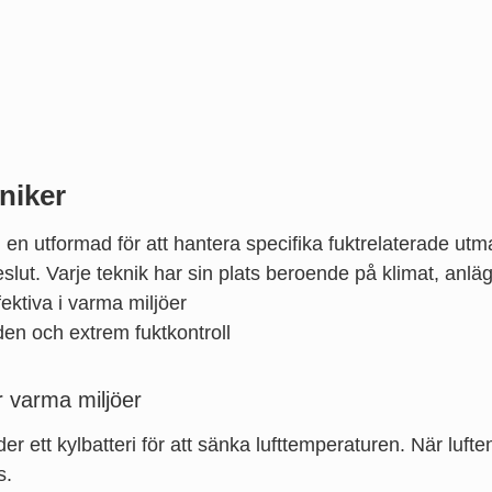
niker
ch en utformad för att hantera specifika fuktrelaterade u
beslut. Varje teknik har sin plats beroende på klimat, anl
ktiva i varma miljöer
den och extrem fuktkontroll
 varma miljöer
 ett kylbatteri för att sänka lufttemperaturen. När luf
s.