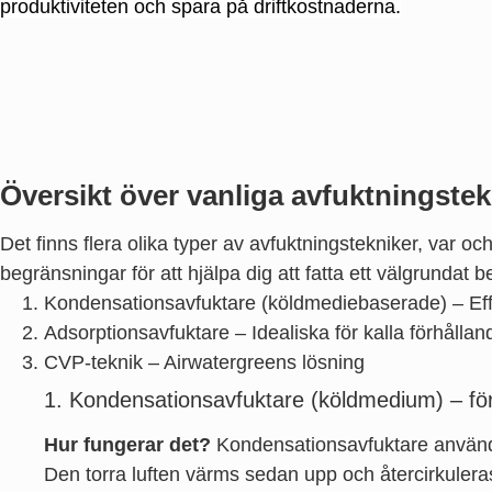
produktiviteten och spara på driftkostnaderna.
Översikt över vanliga avfuktningstek
Det finns flera olika typer av avfuktningstekniker, var o
begränsningar för att hjälpa dig att fatta ett välgrundat 
Kondensationsavfuktare (köldmediebaserade) – Effe
Adsorptionsavfuktare – Idealiska för kalla förhållan
CVP-teknik – Airwatergreens lösning
1. Kondensationsavfuktare (köldmedium) – för
Hur fungerar det?
Kondensationsavfuktare använder
Den torra luften värms sedan upp och återcirkulera