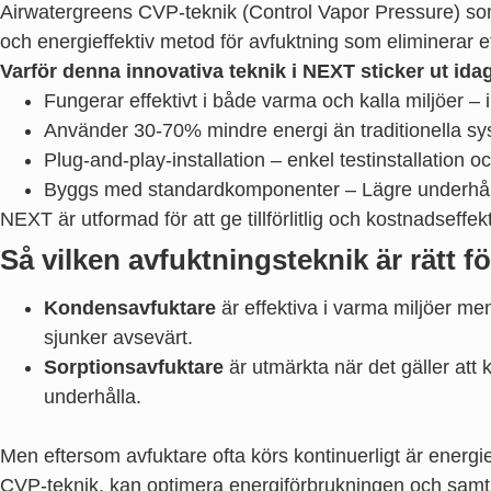
Airwatergreens CVP-teknik (Control Vapor Pressure) so
och energieffektiv metod för avfuktning som eliminerar et
Varför denna innovativa teknik i NEXT sticker ut ida
Fungerar effektivt i både varma och kalla miljöer –
Använder 30-70% mindre energi än traditionella s
Plug-and-play-installation – enkel testinstallation o
Byggs med standardkomponenter – Lägre underhål
NEXT är utformad för att ge tillförlitlig och kostnadseffek
Så vilken avfuktningsteknik är rätt f
Kondensavfuktare
är effektiva i varma miljöer men
sjunker avsevärt.
Sorptionsavfuktare
är utmärkta när det gäller att 
underhålla.
Men eftersom avfuktare ofta körs kontinuerligt är energief
CVP-teknik, kan optimera energiförbrukningen och samti