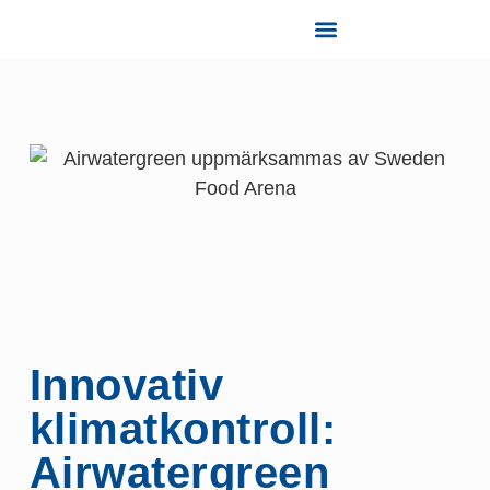
Tjänster och Support
Innovativ
klimatkontroll:
Airwatergreen