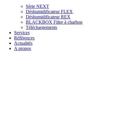
Série NEXT
Déshumidificateur FLEX
Déshumidificateur REX
BLACKBOX Filtre à charbon
Téléchargements
Services
Références
Actualités
A propos