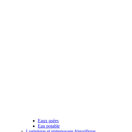
Eaux usées
Eau potable
Logistique et entreposage frigorifique