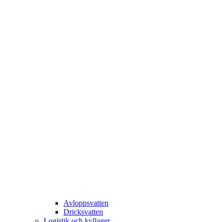
Avloppsvatten
Dricksvatten
Logistik och kyllager