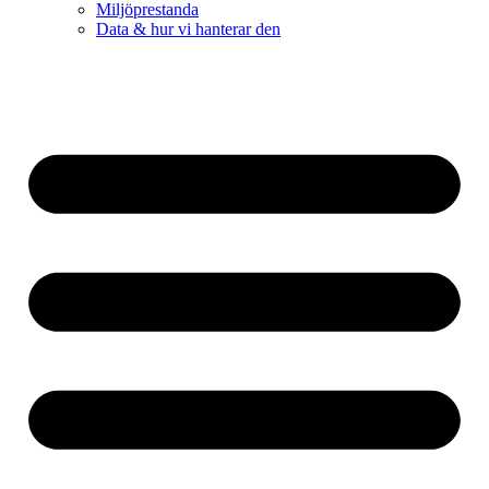
Miljöprestanda
Data & hur vi hanterar den