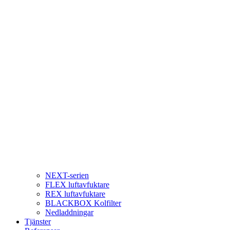
NEXT-serien
FLEX luftavfuktare
REX luftavfuktare
BLACKBOX Kolfilter
Nedladdningar
Tjänster