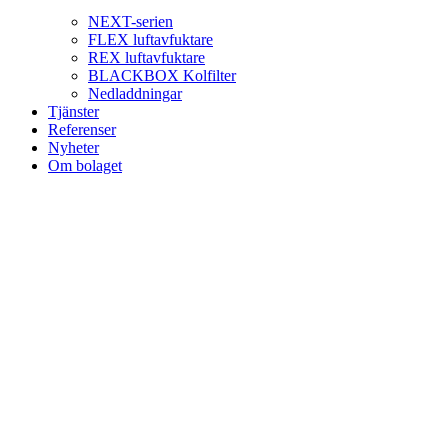
NEXT-serien
FLEX luftavfuktare
REX luftavfuktare
BLACKBOX Kolfilter
Nedladdningar
Tjänster
Referenser
Nyheter
Om bolaget