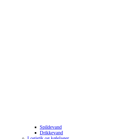
Spildevand
Drikkevand
Logistik og kølelager