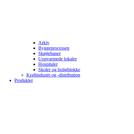
Arkiv
Byggeprocessen
Skøjtebaner
Uopvarmede lokaler
Hospitaler
Skoler og boligblokke
Kraftindustri og -distribution
Produkter