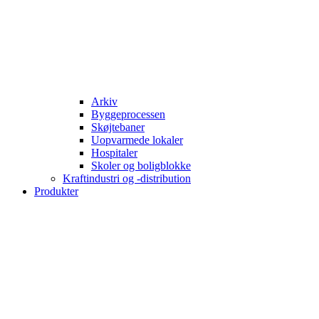
Arkiv
Byggeprocessen
Skøjtebaner
Uopvarmede lokaler
Hospitaler
Skoler og boligblokke
Kraftindustri og -distribution
Produkter