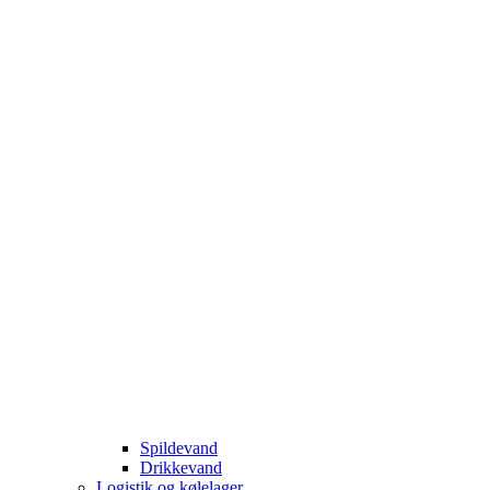
Spildevand
Drikkevand
Logistik og kølelager