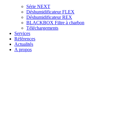
Série NEXT
Déshumidificateur FLEX
Déshumidificateur REX
BLACKBOX Filtre à charbon
Téléchargements
Services
Références
Actualités
A propos