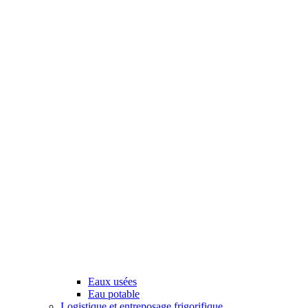
Eaux usées
Eau potable
Logistique et entreposage frigorifique