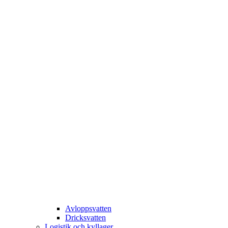
Avloppsvatten
Dricksvatten
Logistik och kyllager