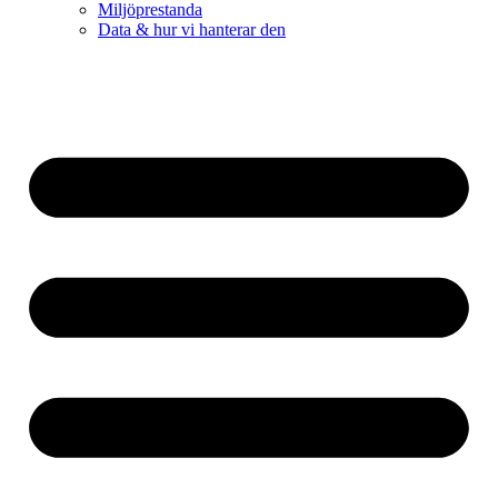
Miljöprestanda
Data & hur vi hanterar den