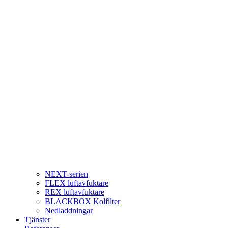
NEXT-serien
FLEX luftavfuktare
REX luftavfuktare
BLACKBOX Kolfilter
Nedladdningar
Tjänster