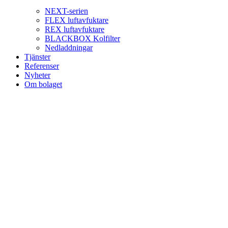
NEXT-serien
FLEX luftavfuktare
REX luftavfuktare
BLACKBOX Kolfilter
Nedladdningar
Tjänster
Referenser
Nyheter
Om bolaget