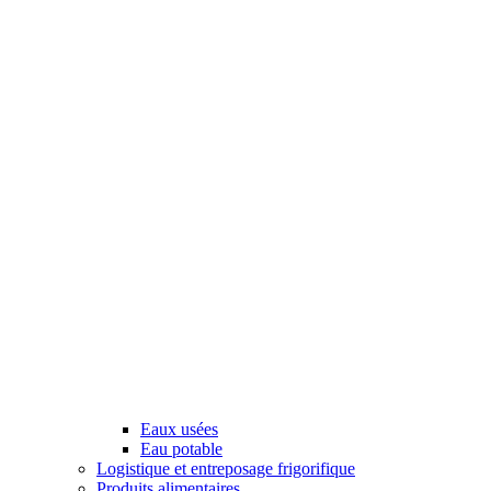
Eaux usées
Eau potable
Logistique et entreposage frigorifique
Produits alimentaires