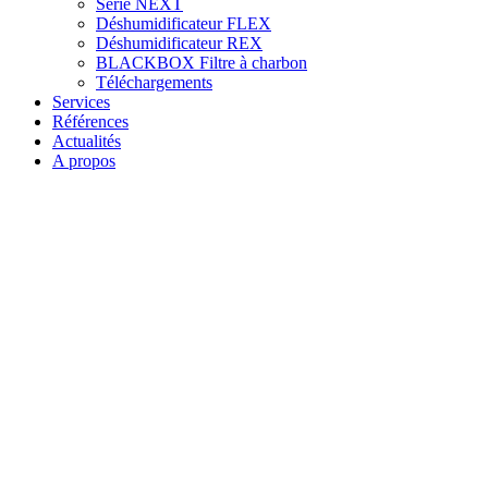
Série NEXT
Déshumidificateur FLEX
Déshumidificateur REX
BLACKBOX Filtre à charbon
Téléchargements
Services
Références
Actualités
A propos