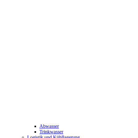
Abwasser
Trinkwasser
Logistik und Kühllagerung