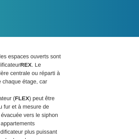
des espaces ouverts sont
ificateur
REX
. Le
ère centrale ou réparti à
e chaque étage, car
ateur (
FLEX
) peut être
u fur et à mesure de
 évacuée vers le siphon
s appartements
dificateur plus puissant