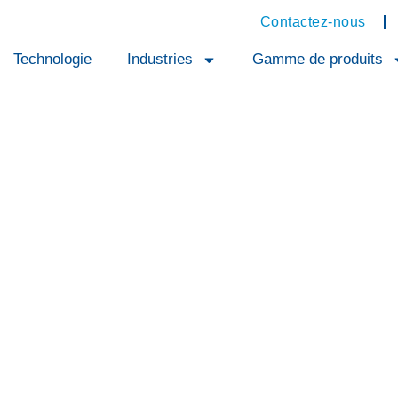
Contactez-nous
Technologie
Industries
Gamme de produits
nstruction
nt la construction de
ourd'hui beaucoup