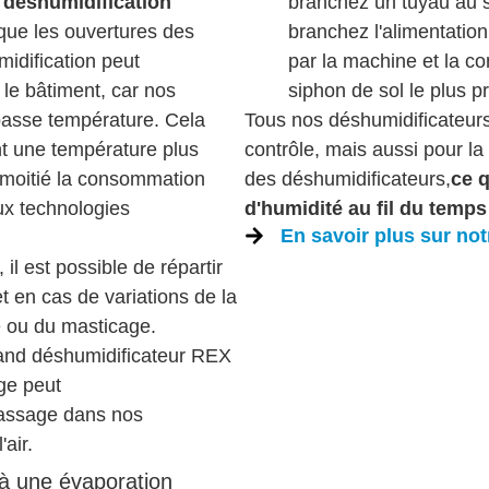
 déshumidification
branchez un tuyau au s
que les ouvertures des
branchez l'alimentation 
midification peut
par la machine et la c
 le bâtiment, car nos
siphon de sol le plus p
 basse température. Cela
Tous nos déshumidificateurs
t une température plus
contrôle, mais aussi pour la
 moitié la consommation
des déshumidificateurs,
ce q
ux technologies
d'humidité au fil du temps
En savoir plus sur no
il est possible de répartir
t en cas de variations de la
e ou du masticage.
grand déshumidificateur REX
ge peut
passage dans nos
air.
 à une évaporation