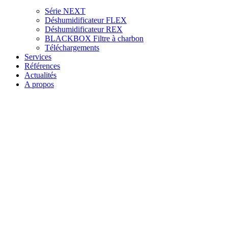
Série NEXT
Déshumidificateur FLEX
Déshumidificateur REX
BLACKBOX Filtre à charbon
Téléchargements
Services
Références
Actualités
A propos