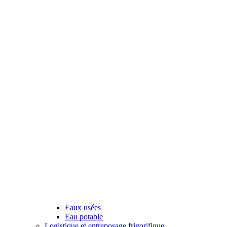
Eaux usées
Eau potable
Logistique et entreposage frigorifique